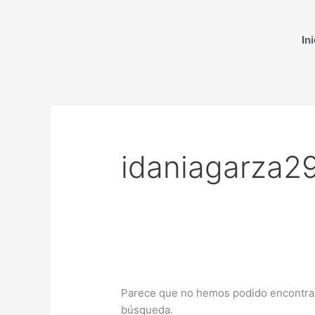
Ir
Buscar
al
por:
Ini
contenido
idaniagarza2
Parece que no hemos podido encontrar
búsqueda.