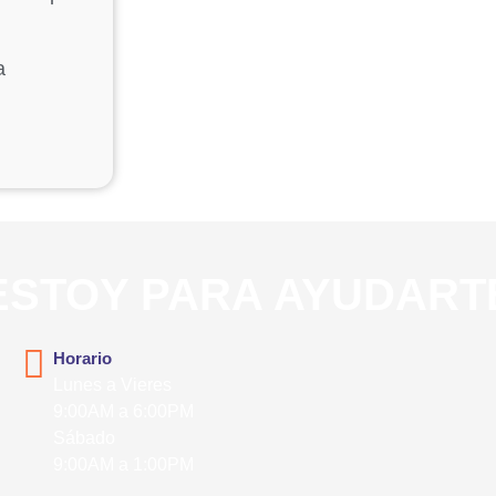
a
ESTOY PARA AYUDART
Horario
Lunes a Vieres
9:00AM a 6:00PM
Sábado
9:00AM a 1:00PM